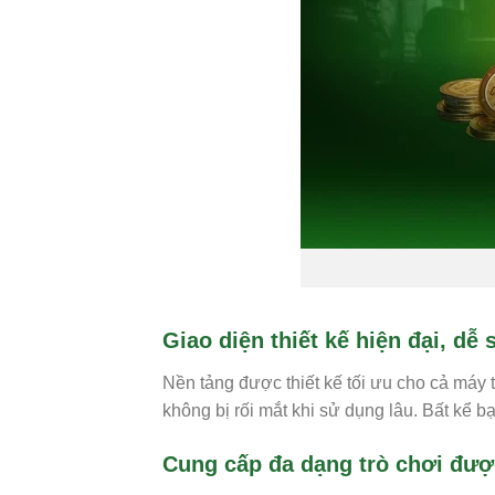
Giao diện thiết kế hiện đại, dễ 
Nền tảng được thiết kế tối ưu cho cả máy t
không bị rối mắt khi sử dụng lâu. Bất kể b
Cung cấp đa dạng trò chơi đượ