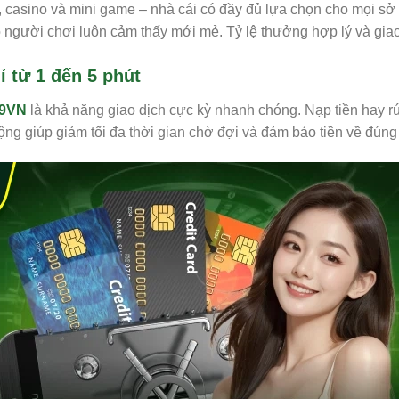
, casino và mini game – nhà cái có đầy đủ lựa chọn cho mọi sở 
người chơi luôn cảm thấy mới mẻ. Tỷ lệ thưởng hợp lý và giao 
ỉ từ 1 đến 5 phút
9VN
là khả năng giao dịch cực kỳ nhanh chóng. Nạp tiền hay rú
ộng giúp giảm tối đa thời gian chờ đợi và đảm bảo tiền về đúng 