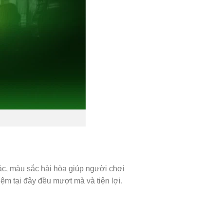
tác, màu sắc hài hòa giúp người chơi
iệm tại đây đều mượt mà và tiện lợi.