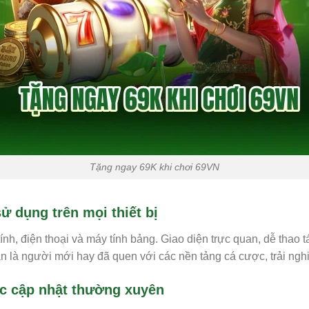
Tặng ngay 69K khi chơi 69VN
sử dụng trên mọi thiết bị
ính, điện thoại và máy tính bảng. Giao diện trực quan, dễ thao 
ạn là người mới hay đã quen với các nền tảng cá cược, trải ngh
c cập nhật thường xuyên