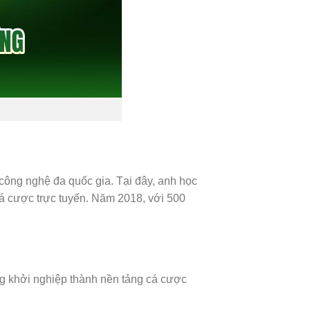
công nghệ đa quốc gia. Tại đây, anh học
á cược trực tuyến. Năm 2018, với 500
g khởi nghiệp thành nền tảng cá cược