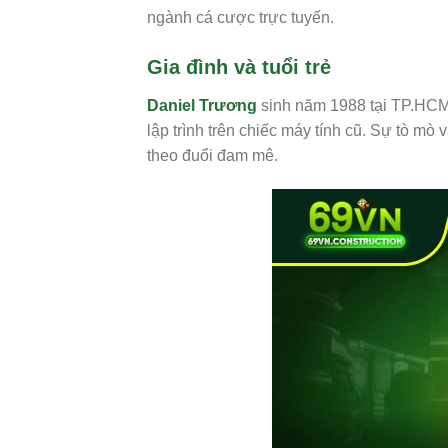
ngành cá cược trực tuyến.
Gia đình và tuổi trẻ
Daniel Trương
sinh năm 1988 tại TP.HCM,
lập trình trên chiếc máy tính cũ. Sự tò m
theo đuổi đam mê.