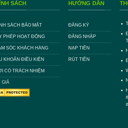
ÍNH SÁCH
HƯỚNG DẪN
TH
T
NH SÁCH BẢO MẬT
ĐĂNG KÝ
Đ
Y PHÉP HOẠT ĐỘNG
ĐĂNG NHẬP
T
ĂM SÓC KHÁCH HÀNG
NẠP TIỀN
H
U KHOẢN ĐIỀU KIỆN
RÚT TIỀN
E
W
I CÓ TRÁCH NHIỆM
N
 GIẢ
H
#