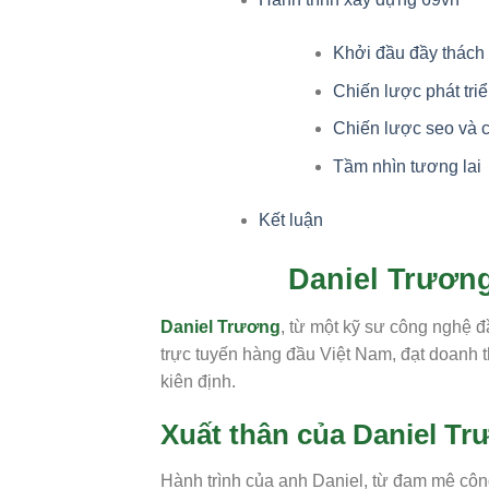
Khởi đầu đầy thách
Chiến lược phát tri
Chiến lược seo và 
Tầm nhìn tương lai
Kết luận
Daniel Trươn
Daniel Trương
, từ một kỹ sư công nghệ 
trực tuyến hàng đầu Việt Nam, đạt doanh t
kiên định.
Xuất thân của Daniel T
Hành trình của anh Daniel, từ đam mê côn