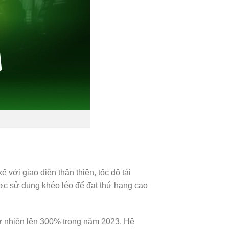
với giao diện thân thiện, tốc độ tải
ợc sử dụng khéo léo để đạt thứ hạng cao
tự nhiên lên 300% trong năm 2023. Hệ