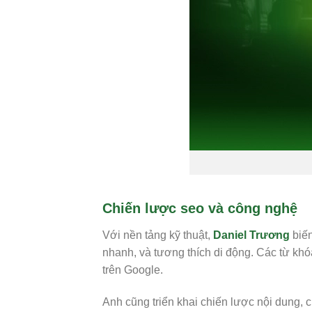
Chiến lược seo và công nghệ
Với nền tảng kỹ thuật,
Daniel Trương
biến
nhanh, và tương thích di động. Các từ kh
trên Google.
Anh cũng triển khai chiến lược nội dung, 