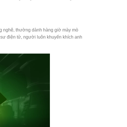
ông nghệ, thường dành hàng giờ mày mò
 sư điện tử, người luôn khuyến khích anh