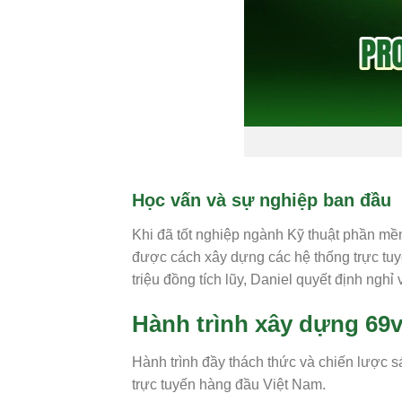
Học vấn và sự nghiệp ban đầu
Khi đã tốt nghiệp ngành Kỹ thuật phần mề
được cách xây dựng các hệ thống trực tu
triệu đồng tích lũy, Daniel quyết định ngh
Hành trình xây dựng 69
Hành trình đầy thách thức và chiến lược 
trực tuyến hàng đầu Việt Nam.