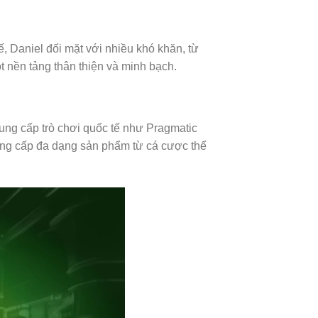
, Daniel đối mặt với nhiều khó khăn, từ
t nền tảng thân thiện và minh bạch.
cung cấp trò chơi quốc tế như Pragmatic
ung cấp đa dạng sản phẩm từ cá cược thể