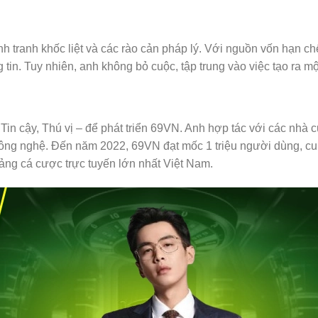
 tranh khốc liệt và các rào cản pháp lý. Với nguồn vốn hạn chế
tin. Tuy nhiên, anh không bỏ cuộc, tập trung vào việc tạo ra mộ
 Tin cậy, Thú vị – để phát triển 69VN. Anh hợp tác với các nhà 
 công nghệ. Đến năm 2022, 69VN đạt mốc 1 triệu người dùng, c
tảng cá cược trực tuyến lớn nhất Việt Nam.