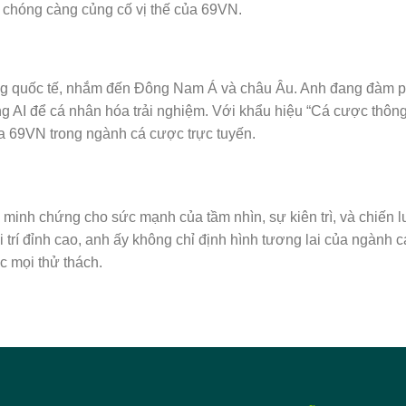
h chóng càng củng cố vị thế của 69VN.
ng quốc tế, nhắm đến Đông Nam Á và châu Âu. Anh đang đàm ph
g AI để cá nhân hóa trải nghiệm. Với khẩu hiệu “Cá cược thông m
của 69VN trong ngành cá cược trực tuyến.
 minh chứng cho sức mạnh của tầm nhìn, sự kiên trì, và chiến 
i trí đỉnh cao, anh ấy không chỉ định hình tương lai của ngàn
c mọi thử thách.