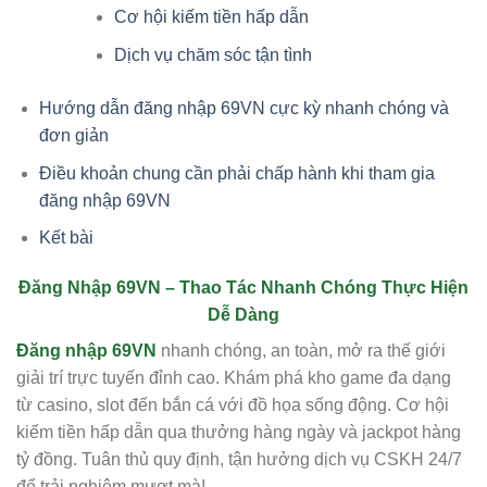
Cơ hội kiếm tiền hấp dẫn
Dịch vụ chăm sóc tận tình
Hướng dẫn đăng nhập 69VN cực kỳ nhanh chóng và
đơn giản
Điều khoản chung cần phải chấp hành khi tham gia
đăng nhập 69VN
Kết bài
Đăng Nhập 69VN – Thao Tác Nhanh Chóng Thực Hiện
Dễ Dàng
Đăng nhập 69VN
nhanh chóng, an toàn, mở ra thế giới
giải trí trực tuyến đỉnh cao. Khám phá kho game đa dạng
từ casino, slot đến bắn cá với đồ họa sống động. Cơ hội
kiếm tiền hấp dẫn qua thưởng hàng ngày và jackpot hàng
tỷ đồng. Tuân thủ quy định, tận hưởng dịch vụ CSKH 24/7
để trải nghiệm mượt mà!