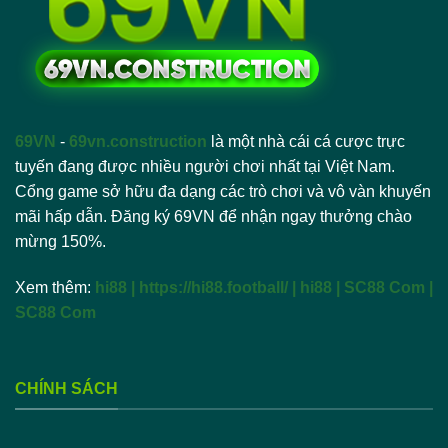
69VN
-
69vn.construction
là một nhà cái cá cược trực
tuyến đang được nhiều người chơi nhất tại Việt Nam.
Cổng game sở hữu đa dạng các trò chơi và vô vàn khuyến
mãi hấp dẫn. Đăng ký 69VN để nhận ngay thưởng chào
mừng 150%.
Xem thêm:
hi88
|
https://hi88.football/
|
hi88
|
SC88 Com
|
SC88 Com
CHÍNH SÁCH