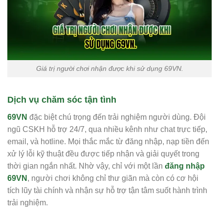
Giá trị người chơi nhận được khi sử dụng 69VN.
Dịch vụ chăm sóc tận tình
69VN
đặc biệt chú trọng đến trải nghiệm người dùng. Đội
ngũ CSKH hỗ trợ 24/7, qua nhiều kênh như chat trực tiếp,
email, và hotline. Mọi thắc mắc từ đăng nhập, nạp tiền đến
xử lý lỗi kỹ thuật đều được tiếp nhận và giải quyết trong
thời gian ngắn nhất. Nhờ vậy, chỉ với một lần
đăng nhập
69VN
, người chơi không chỉ thư giãn mà còn có cơ hội
tích lũy tài chính và nhận sự hỗ trợ tận tâm suốt hành trình
trải nghiệm.