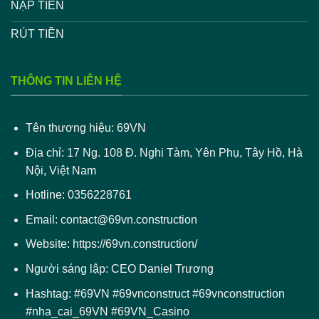
NẠP TIỀN
RÚT TIỀN
THÔNG TIN LIÊN HỆ
Tên thương hiệu: 69VN
Địa chỉ: 17 Ng. 108 Đ. Nghi Tàm, Yên Phụ, Tây Hồ, Hà
Nội, Việt Nam
Hotline: 0356228761
Email:
contact@69vn.construction
Website: https://69vn.construction/
Người sáng lập: CEO Daniel Trương
Hashtag: #69VN #69vnconstruct #69vnconstruction
#nha_cai_69VN #69VN_Casino