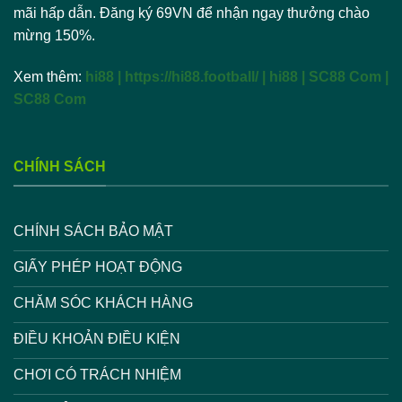
mãi hấp dẫn. Đăng ký 69VN để nhận ngay thưởng chào
mừng 150%.
Xem thêm:
hi88
|
https://hi88.football/
|
hi88
|
SC88 Com
|
SC88 Com
CHÍNH SÁCH
CHÍNH SÁCH BẢO MẬT
GIẤY PHÉP HOẠT ĐỘNG
CHĂM SÓC KHÁCH HÀNG
ĐIỀU KHOẢN ĐIỀU KIỆN
CHƠI CÓ TRÁCH NHIỆM