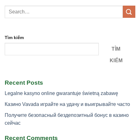
Tìm kiếm
TÌM
KIẾM
Recent Posts
Legalne kasyno online gwarantuje świetną zabawę
Казино Vavada играйте на удачу и выигрывайте часто
Получите безопасный бездепозитный бонус в казино
сейчас
Recent Comments