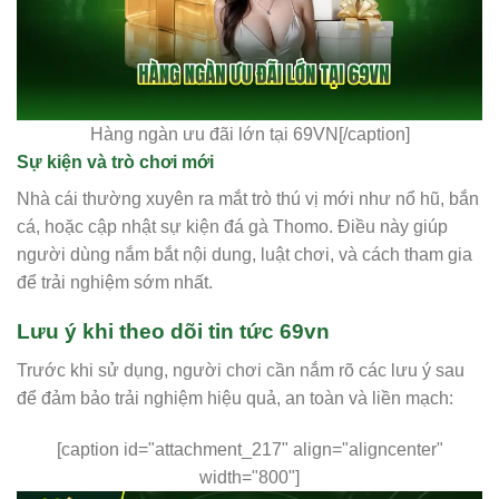
Hàng ngàn ưu đãi lớn tại 69VN[/caption]
Sự kiện và trò chơi mới
Nhà cái thường xuyên ra mắt trò thú vị mới như nổ hũ, bắn
cá, hoặc cập nhật sự kiện đá gà Thomo. Điều này giúp
người dùng nắm bắt nội dung, luật chơi, và cách tham gia
để trải nghiệm sớm nhất.
Lưu ý khi theo dõi tin tức 69vn
Trước khi sử dụng, người chơi cần nắm rõ các lưu ý sau
để đảm bảo trải nghiệm hiệu quả, an toàn và liền mạch:
[caption id="attachment_217" align="aligncenter"
width="800"]