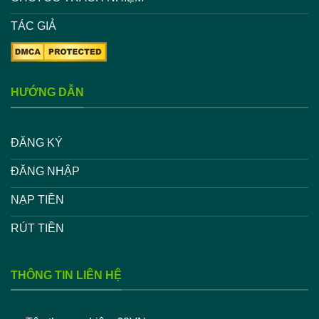
TÁC GIẢ
HƯỚNG DẪN
ĐĂNG KÝ
ĐĂNG NHẬP
NẠP TIỀN
RÚT TIỀN
THÔNG TIN LIÊN HỆ