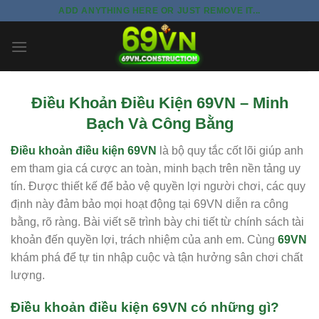
Skip
ADD ANYTHING HERE OR JUST REMOVE IT...
to
content
Điều Khoản Điều Kiện 69VN – Minh
Bạch Và Công Bằng
Điều khoản điều kiện 69VN
là bộ quy tắc cốt lõi giúp anh
em tham gia cá cược an toàn, minh bạch trên nền tảng uy
tín. Được thiết kế để bảo vệ quyền lợi người chơi, các quy
định này đảm bảo mọi hoạt động tại 69VN diễn ra công
bằng, rõ ràng. Bài viết sẽ trình bày chi tiết từ chính sách tài
khoản đến quyền lợi, trách nhiệm của anh em. Cùng
69VN
khám phá để tự tin nhập cuộc và tận hưởng sân chơi chất
lượng.
Điều khoản điều kiện 69VN có những gì?