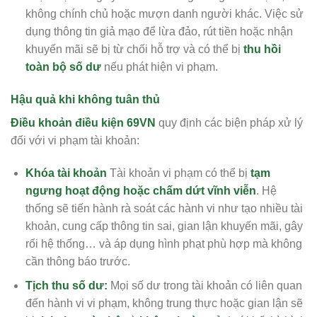
không chính chủ hoặc mượn danh người khác. Việc sử
dụng thông tin giả mạo để lừa đảo, rút tiền hoặc nhận
khuyến mãi sẽ bị từ chối hỗ trợ và có thể bị
thu hồi
toàn bộ số dư
nếu phát hiện vi phạm.
Hậu quả khi không tuân thủ
Điều khoản điều kiện 69VN
quy định các biện pháp xử lý
đối với vi phạm tài khoản:
Khóa tài khoản
Tài khoản vi phạm có thể bị
tạm
ngưng hoạt động hoặc chấm dứt vĩnh viễn
. Hệ
thống sẽ tiến hành rà soát các hành vi như tạo nhiều tài
khoản, cung cấp thông tin sai, gian lận khuyến mãi, gây
rối hệ thống… và áp dụng hình phạt phù hợp mà không
cần thông báo trước.
Tịch thu số dư:
Mọi số dư trong tài khoản có liên quan
đến hành vi vi phạm, không trung thực hoặc gian lận sẽ